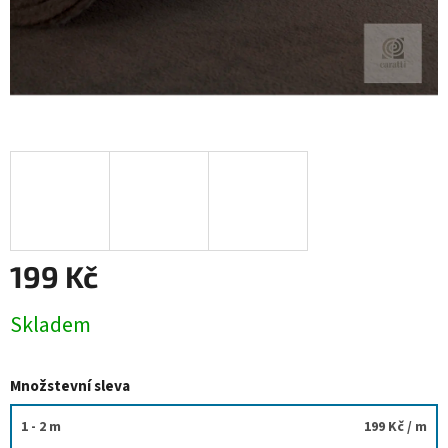
199 Kč
Měrná
Skladem
cena:
Množstevní sleva
1 - 2 m
199 Kč
/ m