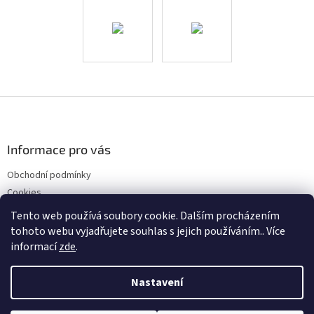
Z
á
p
a
Informace pro vás
t
Obchodní podmínky
í
Cookies
Kontakty
Tento web používá soubory cookie. Dalším procházením
tohoto webu vyjadřujete souhlas s jejich používáním.. Více
informací
zde
.
Vytvořil Shoptet
Nastavení
Ve dnech 10. 8. 2026 až 23. 8. 2026 bude z důvodu celozávodní dovolené