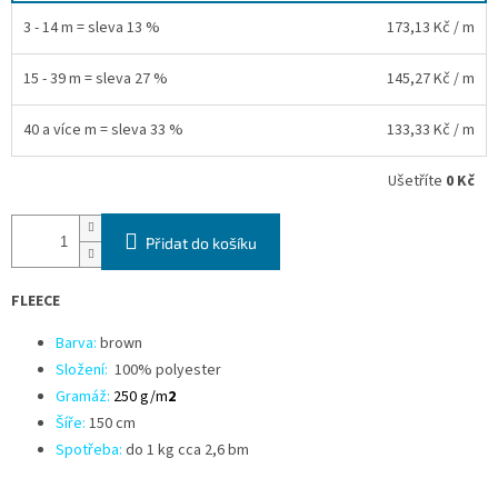
3 - 14 m = sleva 13 %
173,13 Kč
/ m
15 - 39 m = sleva 27 %
145,27 Kč
/ m
40 a více m = sleva 33 %
133,33 Kč
/ m
Ušetříte
0 Kč
Přidat do košíku
FLEECE
Barva:
brown
Složení:
100% polyester
Gramáž:
250 g/m
2
Šíře:
150 cm
Spotřeba:
do 1 kg cca 2,6 bm