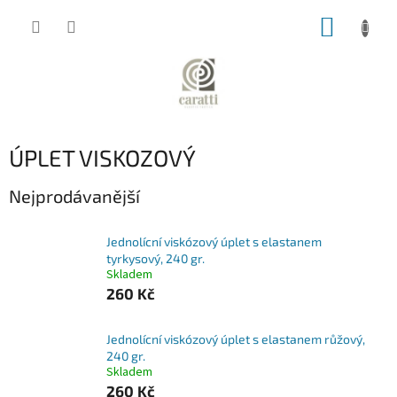
Přejít
NÁKUP
na
obsah
KOŠÍK
ÚPLET VISKOZOVÝ
Nejprodávanější
Jednolícní viskózový úplet s elastanem
tyrkysový, 240 gr.
Skladem
260 Kč
Jednolícní viskózový úplet s elastanem růžový,
240 gr.
Skladem
260 Kč