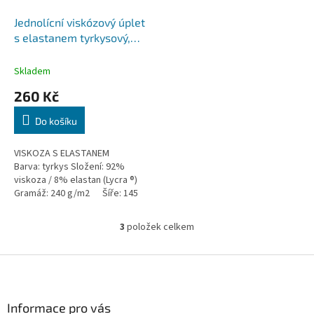
Jednolícní viskózový úplet
s elastanem tyrkysový,
240 gr.
Skladem
260 Kč
Do košíku
VISKOZA S ELASTANEM
Barva: tyrkys Složení: 92%
viskoza / 8% elastan (Lycra ®)
Gramáž: 240 g/m2 Šíře: 145
cm ...
3
položek celkem
O
v
l
Z
á
á
d
p
a
a
Informace pro vás
c