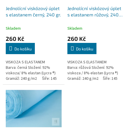
o
d
Jednolícní viskózový úplet
Jednolícní viskózový úplet
u
s elastanem černý, 240 gr.
s elastanem růžový, 240
k
gr.
t
Skladem
Skladem
ů
260 Kč
260 Kč
Do košíku
Do košíku
VISKOZA S ELASTANEM
VISKOZA S ELASTANEM
Barva: černá Složení: 92%
Barva: růžová Složení: 92%
viskoza/ 8% elastan (Lycra ®)
viskoza / 8% elastan (Lycra ®)
Gramáž: 240 g/m2 Šíře: 145
Gramáž: 240 g/m2 Šíře: 145
cm ...
cm ...