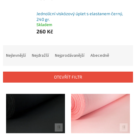
Jednolícní viskózový úplet s elastanem černý,
240 gr.
Skladem
260 Kč
Ř
a
Nejlevnější
Nejdražší
Nejprodávanější
Abecedně
z
e
n
OTEVŘÍT FILTR
í
p
V
r
ý
o
p
d
i
u
s
k
p
t
r
ů