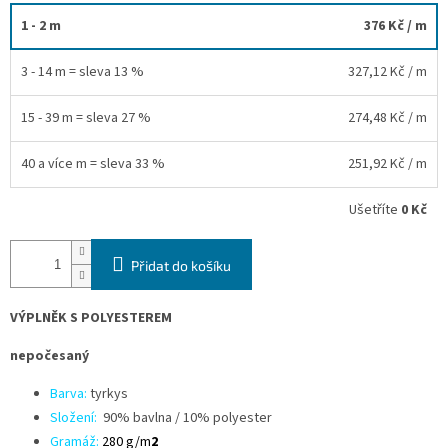
1 - 2 m
376 Kč
/ m
3 - 14 m = sleva 13 %
327,12 Kč
/ m
15 - 39 m = sleva 27 %
274,48 Kč
/ m
40 a více m = sleva 33 %
251,92 Kč
/ m
Ušetříte
0 Kč
Přidat do košíku
VÝPLNĚK S POLYESTEREM
nepočesaný
Barva:
tyrkys
Složení:
90% bavlna / 10% polyester
Gramáž:
280 g/m
2