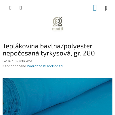
Přejít
NÁKUP
na
obsah
KOŠÍK
Teplákovina bavlna/polyester
nepočesaná tyrkysová, gr. 280
L-VBAPES280NC-051
Průměrné
Neohodnoceno
Podrobnosti hodnocení
hodnocení
produktu
je
0,0
z
5
hvězdiček.