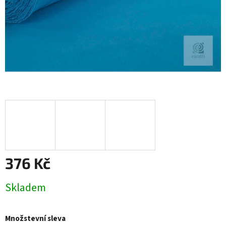
376 Kč
Měrná
Skladem
cena:
Množstevní sleva