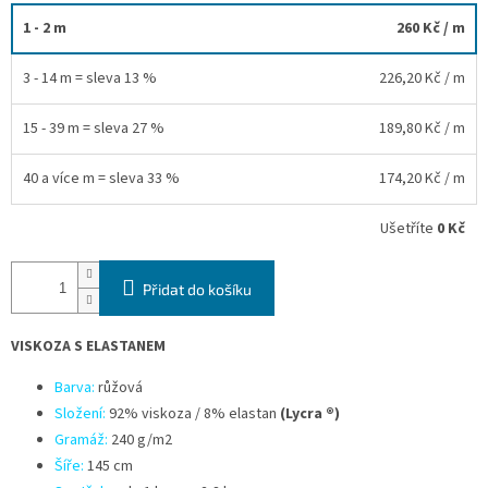
1 - 2 m
260 Kč
/ m
3 - 14 m = sleva 13 %
226,20 Kč
/ m
15 - 39 m = sleva 27 %
189,80 Kč
/ m
40 a více m = sleva 33 %
174,20 Kč
/ m
Ušetříte
0 Kč
Přidat do košíku
VISKOZA S ELASTANEM
Barva:
růžová
Složení:
92% viskoza / 8% elastan
(Lycra ®)
Gramáž:
240 g/
m2
Šíře:
145 cm