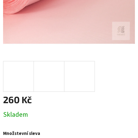
260 Kč
Měrná
Skladem
cena:
Množstevní sleva