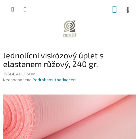
Přejít
NÁKUP
na
obsah
KOŠÍK
Jednolícní viskózový úplet s
elastanem růžový, 240 gr.
JVSL414 BLOSOM
Průměrné
Neohodnoceno
Podrobnosti hodnocení
hodnocení
produktu
je
0,0
z
5
hvězdiček.